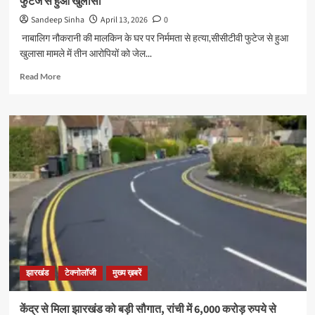
फुटेज से हुआ खुलासा
को
किया
Sandeep Sinha
April 13, 2026
0
गिरफ्तार
नाबालिग नौकरानी की मालकिन के घर पर निर्ममता से हत्या,सीसीटीवी फुटेज से हुआ
खुलासा मामले में तीन आरोपियों को जेल...
Read
Read More
more
about
नाबालिग
नौकरानी
की
मालकिन
के
घर
पर
निर्ममता
से
हत्या,सीसीटीवी
फुटेज
से
झारखंड
टेक्नोलॉजी
मुख्य ख़बरें
हुआ
खुलासा
केंद्र से मिला झारखंड को बड़ी सौगात, रांची में 6,000 करोड़ रुपये से