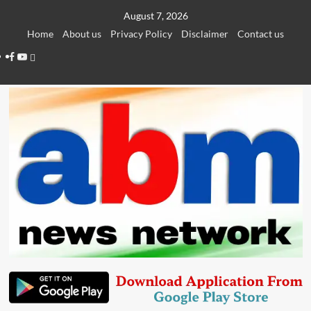
Skip
August 7, 2026
to
Home
About us
Privacy Policy
Disclaimer
Contact us
content
Facebook
Youtube
Telegram