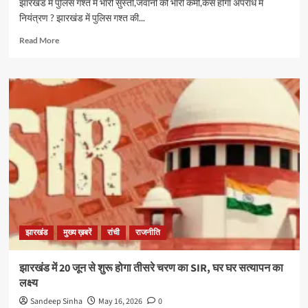
झारखंड में पुलिस गश्त में भारी सुस्ती,जवानो की भारी कमी,कैसे होगा अपराध में
नियंत्रण ? झारखंड में पुलिस गश्त की...
Read
Read More
more
about
झारखंड
में
पुलिस
गश्त
में
भारी
सुस्ती,जवानो
की
भारी
कमी,कैसे
होगा
अपराध
झारखंड
मुख्य ख़बरें
रांची
राजनीति
में
नियंत्रण
झारखंड में 20 जून से शुरू होगा तीसरे चरण का SIR, घर घर सत्यापन का
लक्ष्य
Sandeep Sinha
May 16, 2026
0