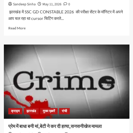
रोक
Sandeep Sinha
May 11, 2026
0
झारखंड में SSC GD CONSTABLE 2026 की परीक्षा सेंटर के मॉनिटर में अपने
आप चल रहा था cursor चिटिंग करते...
Read
Read More
more
about
झारखंड
में
SSC
GD
CONSTABLE
2026
की
परीक्षा
सेंटर
के
मॉनिटर
में
क्राइम
झारखंड
मुख्य ख़बरें
रांची
अपने
आप
चल
प्रेम में बाधा बनी मां,बेटी ने कर दी हत्या,सनसनीखेज मामला
रहा