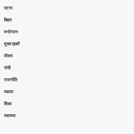
पटना
बिहार
मनोरंजन
मुख्य ख़बरें
मौसम
रांची
राजनीति
व्यापार
शिक्षा
स्वास्थ्य