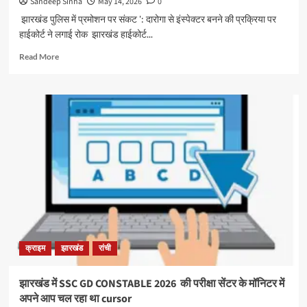
Sandeep Sinha
May 14, 2026
0
झारखंड पुलिस में प्रमोशन पर संकट ': दारोगा से इंस्पेक्टर बनने की प्रक्रिया पर
हाईकोर्ट ने लगाई रोक झारखंड हाईकोर्ट...
Read
Read More
more
about
झारखंड
पुलिस
में
प्रमोशन
पर
संकट
‘:
दारोगा
से
इंस्पेक्टर
बनने
की
क्राइम
झारखंड
रांची
प्रक्रिया
पर
हाईकोर्ट
झारखंड में SSC GD CONSTABLE 2026 की परीक्षा सेंटर के मॉनिटर में
ने
अपने आप चल रहा था cursor
लगाई