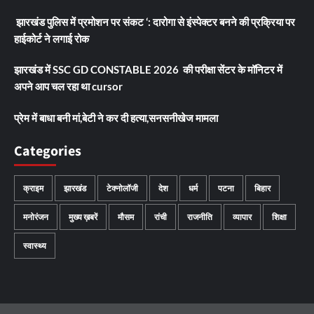
झारखंड पुलिस में प्रमोशन पर संकट ‘: दारोगा से इंस्पेक्टर बनने की प्रक्रिया पर
हाईकोर्ट ने लगाई रोक
झारखंड में SSC GD CONSTABLE 2026 की परीक्षा सेंटर के मॉनिटर में
अपने आप चल रहा था cursor
प्रेम में बाधा बनी मां,बेटी ने कर दी हत्या,सनसनीखेज मामला
Categories
क्राइम
झारखंड
टेक्नोलॉजी
देश
धर्म
पटना
बिहार
मनोरंजन
मुख्य ख़बरें
मौसम
रांची
राजनीति
व्यापार
शिक्षा
स्वास्थ्य