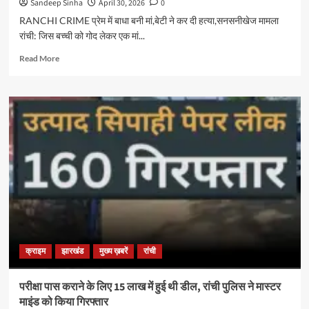
Sandeep Sinha
April 30, 2026
0
था
cursor
RANCHI CRIME प्रेम में बाधा बनी मां,बेटी ने कर दी हत्या,सनसनीखेज मामला
रांची: जिस बच्ची को गोद लेकर एक मां...
Read
Read More
more
about
प्रेम
में
बाधा
बनी
मां,बेटी
ने
कर
दी
हत्या,सनसनीखेज
मामला
क्राइम
झारखंड
मुख्य ख़बरें
रांची
परीक्षा पास कराने के लिए 15 लाख में हुई थी डील, रांची पुलिस ने मास्टर
माइंड को किया गिरफ्तार