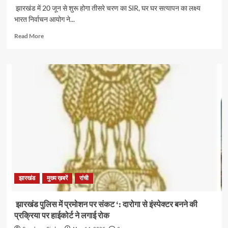
झारखंड में 20 जून से शुरू होगा तीसरे चरण का SIR, घर घर सत्यापन का लक्ष्य
भारत निर्वाचन आयोग ने...
Read
Read More
more
about
झारखंड
में
20
जून
से
शुरू
होगा
तीसरे
चरण
का
SIR,
घर
झारखंड
मुख्य ख़बरें
रांची
घर
सत्यापन
का
झारखंड पुलिस में प्रमोशन पर संकट ‘: दारोगा से इंस्पेक्टर बनने की
लक्ष्य
प्रक्रिया पर हाईकोर्ट ने लगाई रोक