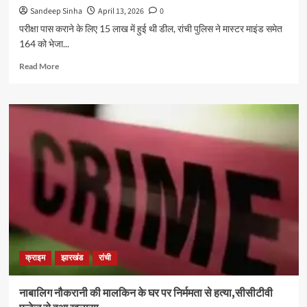
Sandeep Sinha
April 13, 2026
0
परीक्षा पास कराने के लिए 15 लाख में हुई थी डील, रांची पुलिस ने मास्टर माइंड समेत
164 को भेजा...
Read
Read More
more
about
परीक्षा
पास
कराने
के
लिए
15
लाख
में
हुई
थी
डील,
रांची
क्राइम
झारखंड
रांची
पुलिस
ने
मास्टर
नाबालिग नौकरानी की मालकिन के घर पर निर्ममता से हत्या,सीसीटीवी
माइंड