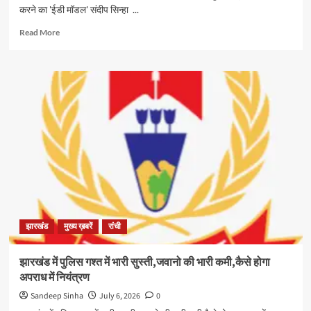
करने का 'ईडी मॉडल' संदीप सिन्हा ...
Read
Read More
more
about
हेमंत
के
बाद
केजरीवाल
गिरफ्तार;मुख्यमंत्रियों
को
गिरफ्तार
करने
का
‘ईडी
मॉडल’
झारखंड
मुख्य ख़बरें
रांची
झारखंड में पुलिस गश्त में भारी सुस्ती,जवानो की भारी कमी,कैसे होगा
अपराध में नियंत्रण
Sandeep Sinha
July 6, 2026
0