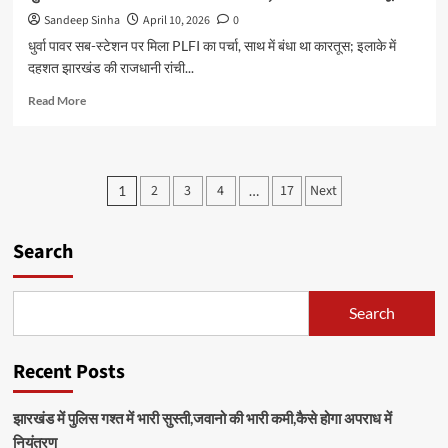
Sandeep Sinha
April 10, 2026
0
धुर्वा पावर सब-स्टेशन पर मिला PLFI का पर्चा, साथ में बंधा था कारतूस; इलाके में
दहशत झारखंड की राजधानी रांची...
Read
Read More
more
about
धुर्वा
पावर
Posts
2
3
4
17
Next
1
…
सब-
pagination
स्टेशन
पर
Search
मिला
PLFI
का
पर्चा,
Search
साथ
में
बंधा
Recent Posts
था
कारतूस
झारखंड में पुलिस गश्त में भारी सुस्ती,जवानो की भारी कमी,कैसे होगा अपराध में
नियंत्रण