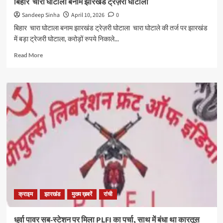
बिहार चारा घोटाला बनाम झारखंड ट्रेज़री घोटाला
रिंग
Sandeep Sinha
April 10, 2026
0
रोड
बिहार चारा घोटाला बनाम झारखंड ट्रेज़री घोटाला चारा घोटाले की तर्ज पर झारखंड
में बड़ा ट्रेजरी घोटाला, करोड़ों रुपये निकाले...
Read
Read More
more
about
बिहार
चारा
घोटाला
बनाम
झारखंड
ट्रेज़री
घोटाला
क्राइम
झारखंड
मुख्य ख़बरें
रांची
धुर्वा पावर सब-स्टेशन पर मिला PLFI का पर्चा, साथ में बंधा था कारतूस