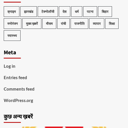
क्राइम
झारखंड
टेक्नोलॉजी
देश
धर्म
पटना
बिहार
मनोरंजन
मुख्य ख़बरें
मौसम
रांची
राजनीति
व्यापार
शिक्षा
स्वास्थ्य
Meta
Log in
Entries feed
Comments feed
WordPress.org
कुछ अन्य ख़बरें