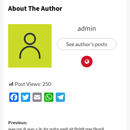
About The Author
admin
See author's posts
Post Views:
250
Facebook
Twitter
Email
WhatsApp
Telegram
Post
Previous: