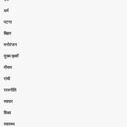
धर्म
पटना
बिहार
मनोरंजन
मुख्य ख़बरें
मौसम
रांची
राजनीति
व्यापार
शिक्षा
स्वास्थ्य