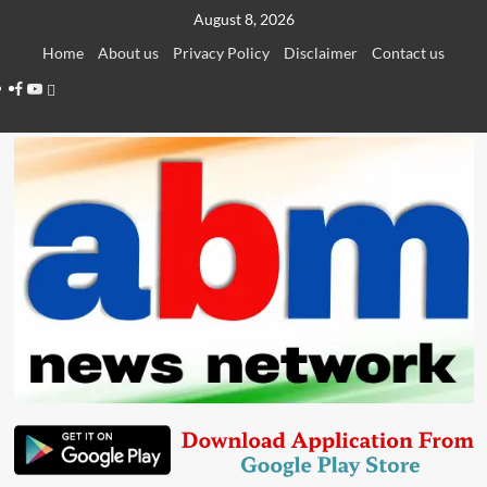
Skip
August 8, 2026
to
Home
About us
Privacy Policy
Disclaimer
Contact us
content
Facebook
Youtube
Telegram