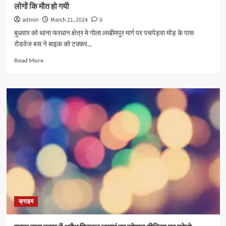
लोगों कि मौत हो गयी
admin
March 21, 2024
0
बुधवार को थाना फरधान क्षेत्र मे गोला लखीमपुर मार्ग पर पचपेड़वा मोड़ के पास
रोडवेज बस ने बाइक को टक्कर...
Read
Read More
more
about
पचपेड़वा
मोड़
के
पास
रोडवेज
बस
ने
बाइक
को
टक्कर
मार
दी
क्राइम
जिसमे
दो
लोगों