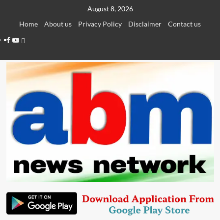
Skip
August 8, 2026
to
Home
About us
Privacy Policy
Disclaimer
Contact us
content
Facebook
Youtube
Telegram