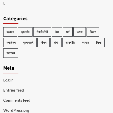
Telegram
Categories
क्राइम
झारखंड
टेक्नोलॉजी
देश
धर्म
पटना
बिहार
मनोरंजन
मुख्य ख़बरें
मौसम
रांची
राजनीति
व्यापार
शिक्षा
स्वास्थ्य
Meta
Log in
Entries feed
Comments feed
WordPress.org