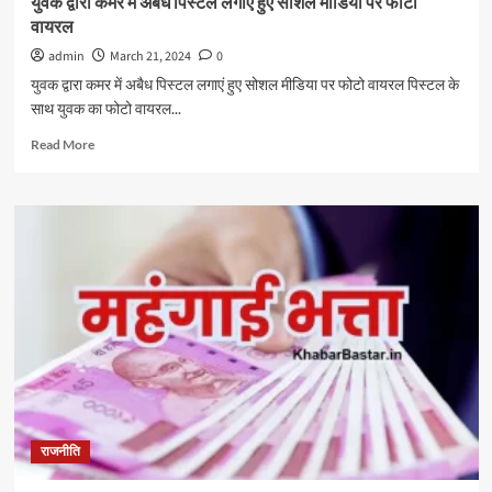
युवक द्वारा कमर में अबैध पिस्टल लगाएं हुए सोशल मीडिया पर फोटो
कि
वायरल
मौत
हो
admin
March 21, 2024
0
गयी
युवक द्वारा कमर में अबैध पिस्टल लगाएं हुए सोशल मीडिया पर फोटो वायरल पिस्टल के
साथ युवक का फोटो वायरल...
Read
Read More
more
about
युवक
द्वारा
कमर
में
अबैध
पिस्टल
लगाएं
हुए
सोशल
मीडिया
पर
फोटो
राजनीति
वायरल