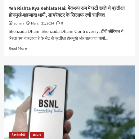
भाई
Yeh Rishta Kya Kehlata Hai: मेकअप रूम में घंटों रहते थे प्रतीक्षा
पटेल
होनमुखे-शहजादा धामी, डायरेक्टर के खिलाफ रची साजिश
जी
जयंती
admin
March 21, 2024
0
Shehzada Dhami Shehzada Dhami Controversy: टीवी सीरियल ये
रिश्ता क्या कहलाता है के सेट से प्रतीक्षा होनमुखे और शहजादा धामी...
Read
Read More
more
about
Yeh
Rishta
Kya
Kehlata
Hai:
मेकअप
रूम
में
घंटों
रहते
थे
प्रतीक्षा
टेक्नोलॉजी
व्यापार
होनमुखे-