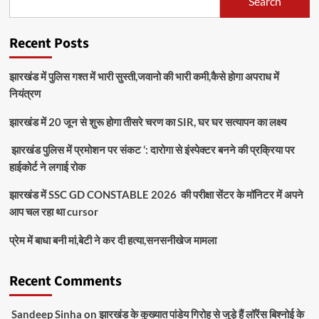
Search
केंद्र
उसी
स्कूल
Recent Posts
को
बनाया
झारखंड में पुलिस गश्त में भारी सुस्ती,जवानो की भारी कमी,कैसे होगा अपराध में
जाएगा
जहां
नियंत्रण
वर्ग
संचालन
झारखंड में 20 जून से शुरू होगा तीसरे चरण का SIR, घर घर सत्यापन का लक्ष्य
के
साथ-
झारखंड पुलिस में प्रमोशन पर संकट ‘: दारोगा से इंस्पेक्टर बनने की प्रक्रिया पर
साथ
हाईकोर्ट ने लगाई रोक
परीक्षा
भी
झारखंड में SSC GD CONSTABLE 2026 की परीक्षा सेंटर के मॉनिटर में अपने
आयोजित
आप चल रहा था cursor
की
जा
प्रेम में बाधा बनी मां,बेटी ने कर दी हत्या,सनसनीखेज मामला
सकेगी
Recent Comments
Sandeep Sinha
on
झारखंड के कुख्यात पांडेय गिरोह से जुड़े हैं लॉरेंस बिश्नोई के