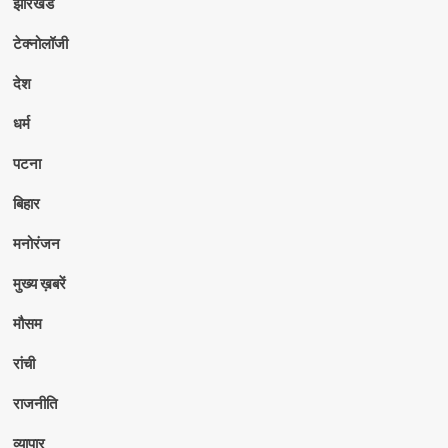
झारखंड
टेक्नोलॉजी
देश
धर्म
पटना
बिहार
मनोरंजन
मुख्य ख़बरें
मौसम
रांची
राजनीति
व्यापार