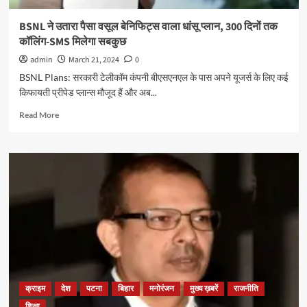
शहजादा
धामी,
BSNL ने उतारा पैसा वसूल बेनिफिट्स वाला धांसू प्लान, 300 दिनों तक
डायरेक्टर
कॉलिंग-SMS मिलेगा सबकुछ
के
खिलाफ
admin
March 21, 2024
0
रची
BSNL Plans: सरकारी टेलीकॉम कंपनी बीएसएनएल के पास अपने यूजर्स के लिए कई
साजिश
किफायती प्रीपेड प्लान्स मौजूद हैं और अब...
Read
Read More
more
about
BSNL
ने
उतारा
पैसा
वसूल
बेनिफिट्स
वाला
धांसू
प्लान,
300
दिनों
क्राइम
देश
पटना
बिहार
मनोरंजन
मुख्य ख़बरें
राजनीति
तक
शिक्षा