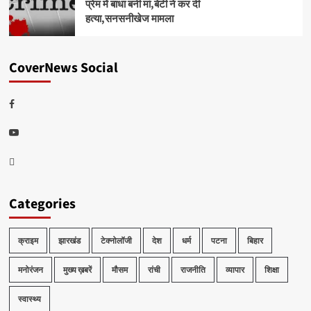
प्रेम में बाधा बनी मां,बेटी ने कर दी
हत्या,सनसनीखेज मामला
CoverNews Social
Facebook
Youtube
Telegram
Categories
क्राइम
झारखंड
टेक्नोलॉजी
देश
धर्म
पटना
बिहार
मनोरंजन
मुख्य ख़बरें
मौसम
रांची
राजनीति
व्यापार
शिक्षा
स्वास्थ्य