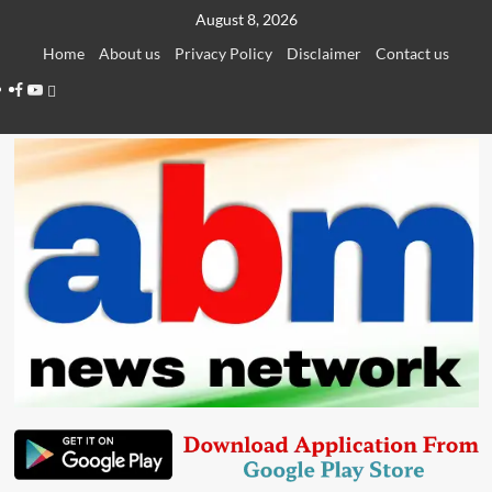
Skip
August 8, 2026
to
Home
About us
Privacy Policy
Disclaimer
Contact us
content
Facebook
Youtube
Telegram