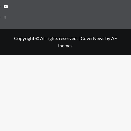
Youtube
Telegram
Copyright © All rights reserved.
|
CoverNews
by AF
themes.