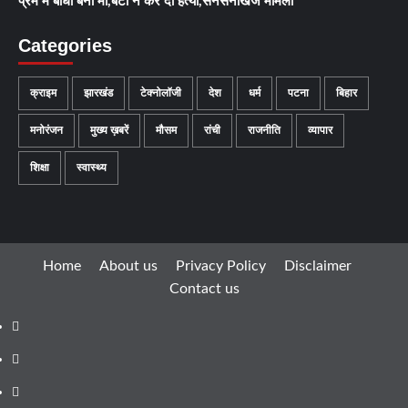
प्रेम में बाधा बनी मां,बेटी ने कर दी हत्या,सनसनीखेज मामला
Categories
क्राइम
झारखंड
टेक्नोलॉजी
देश
धर्म
पटना
बिहार
मनोरंजन
मुख्य ख़बरें
मौसम
रांची
राजनीति
व्यापार
शिक्षा
स्वास्थ्य
Home
About us
Privacy Policy
Disclaimer
Contact us
Facebook
Youtube
Telegram