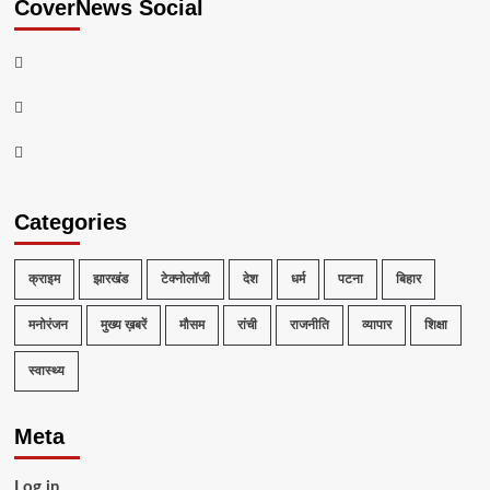
CoverNews Social
Facebook
Youtube
Telegram
Categories
क्राइम
झारखंड
टेक्नोलॉजी
देश
धर्म
पटना
बिहार
मनोरंजन
मुख्य ख़बरें
मौसम
रांची
राजनीति
व्यापार
शिक्षा
स्वास्थ्य
Meta
Log in