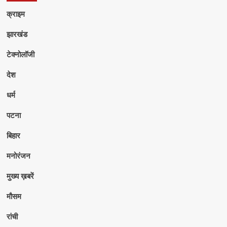
क्राइम
झारखंड
टेक्नोलॉजी
देश
धर्म
पटना
बिहार
मनोरंजन
मुख्य ख़बरें
मौसम
रांची