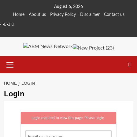
Skip
August 6, 2026
to
Home
About us
Privacy Policy
Disclaimer
Contact us
content
Facebook
Youtube
Telegram
Primary
Menu
HOME
LOGIN
Login
Login required to view this page. Please
Login
.