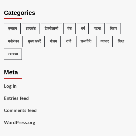
Categories
क्राइम
झारखंड
टेक्नोलॉजी
देश
धर्म
पटना
बिहार
मनोरंजन
मुख्य ख़बरें
मौसम
रांची
राजनीति
व्यापार
शिक्षा
स्वास्थ्य
Meta
Log in
Entries feed
Comments feed
WordPress.org