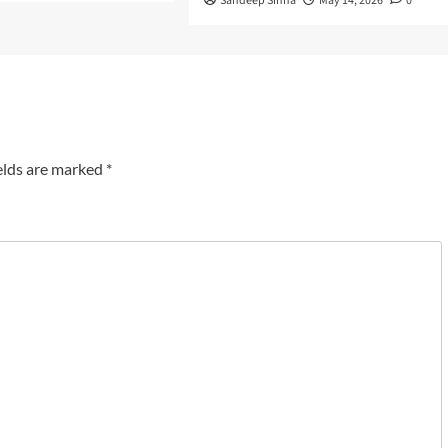
Sandeep Sinha
May 14, 2026
0
elds are marked
*