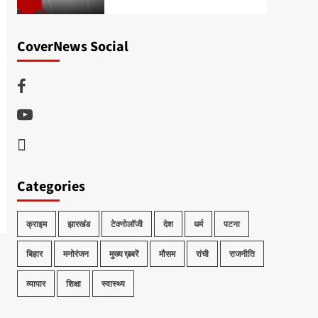
CoverNews Social
Facebook
Youtube
Telegram
Categories
क्राइम
झारखंड
टेक्नोलॉजी
देश
धर्म
पटना
बिहार
मनोरंजन
मुख्य ख़बरें
मौसम
रांची
राजनीति
व्यापार
शिक्षा
स्वास्थ्य