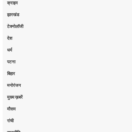
क्राइम
झारखंड
टेक्नोलॉजी
देश
धर्म
पटना
बिहार
मनोरंजन
मुख्य ख़बरें
मौसम
रांची