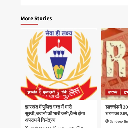
More Stories
झारखंड
मुख्य ख़बरें
रांची
झारखंड
मुख
झारखंड में पुलिस गश्त में भारी
झारखंड में 20
सुस्ती,जवानो की भारी कमी,कैसे होगा
चरण का SIR, 
अपराध में नियंत्रण
Sandeep Si