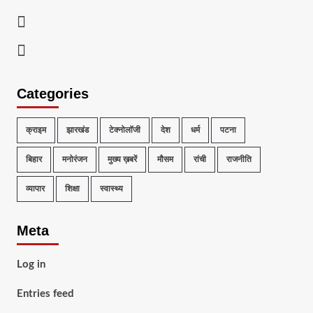
Youtube
Telegram
Categories
क्राइम
झारखंड
टेक्नोलॉजी
देश
धर्म
पटना
बिहार
मनोरंजन
मुख्य ख़बरें
मौसम
रांची
राजनीति
व्यापार
शिक्षा
स्वास्थ्य
Meta
Log in
Entries feed