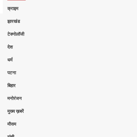
क्राइम
झारखंड
टेक्नोलॉजी
देश
धर्म
पटना
बिहार
मनोरंजन
मुख्य ख़बरें
मौसम