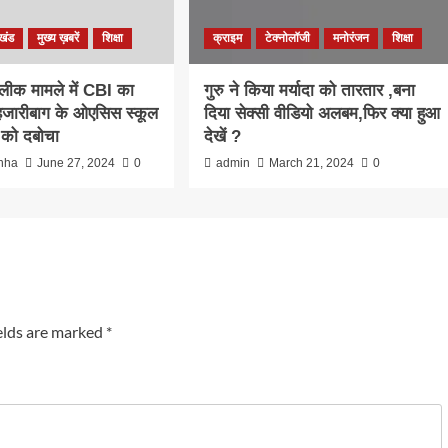
खंड
मुख्य ख़बरें
शिक्षा
क्राइम
टेक्नोलॉजी
मनोरंजन
शिक्षा
ीक मामले में CBI का
गुरु ने किया मर्यादा को तारतार ,बना
 हजारीबाग के ओएसिस स्कूल
दिया सेक्सी वीडियो अलबम,फिर क्या हुआ
ल को दबोचा
देखें ?
nha
June 27, 2024
0
admin
March 21, 2024
0
elds are marked
*